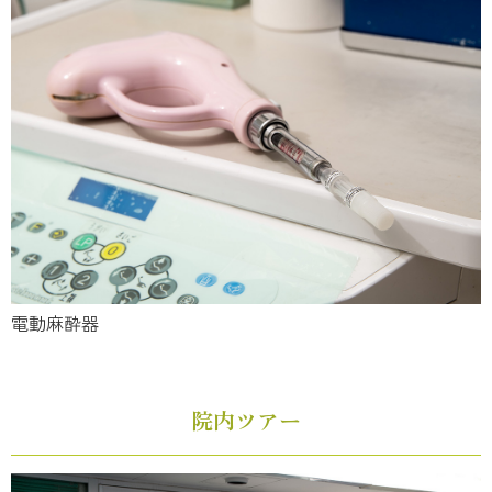
電動麻酔器
院内ツアー