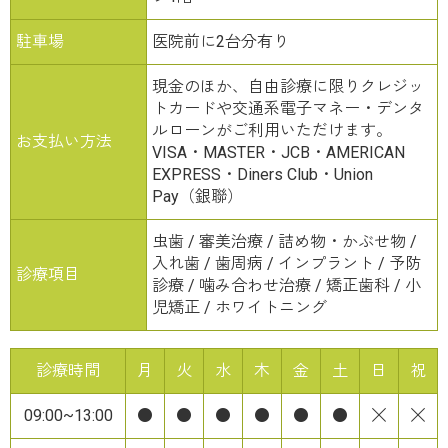
駐車場
医院前に2台分有り
現金のほか、自由診療に限りクレジッ
トカードや交通系電子マネー・デンタ
ルローンがご利用いただけます。
お支払い方法
VISA・MASTER・JCB・AMERICAN
EXPRESS・Diners Club・Union
Pay（銀聯）
虫歯 / 審美治療 / 詰め物・かぶせ物 /
入れ歯 / 歯周病 / インプラント / 予防
診療項目
診療 / 噛み合わせ治療 / 矯正歯科 / 小
児矯正 / ホワイトニング
診療時間
月
火
水
木
金
土
日
祝
09:00~13:00